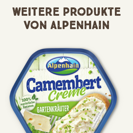
Weitere Produkte
Skip the product gallery
von Alpenhain